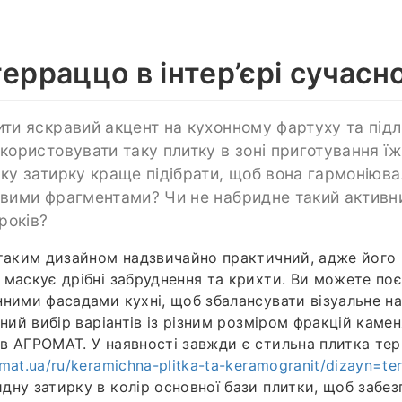
ерраццо в інтер’єрі сучасно
ти яскравий акцент на кухонному фартуху та підл
користовувати таку плитку в зоні приготування їжі
ку затирку краще підібрати, щоб вона гармоніюва
вими фрагментами? Чи не набридне такий активн
років?
 таким дизайном надзвичайно практичний, адже його
 маскує дрібні забруднення та крихти. Ви можете по
нними фасадами кухні, щоб збалансувати візуальне н
зний вибір варіантів із різним розміром фракцій каме
в АГРОМАТ. У наявності завжди є стильна плитка те
mat.ua/ru/keramichna-plitka-ta-keramogranit/dizayn=te
дну затирку в колір основної бази плитки, щоб забез