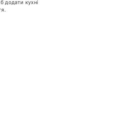
іб додати кухні
тя.