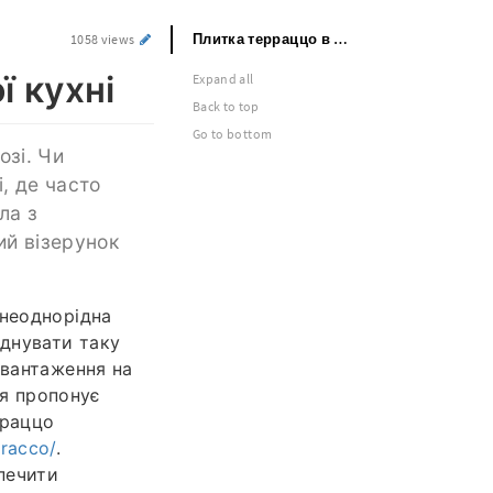
Плитка терраццо в інтер’єрі сучасної кухні
1058 views
ї кухні
Expand all
Back to top
Go to bottom
озі. Чи
, де часто
ла з
ий візерунок
 неоднорідна
єднувати таку
авантаження на
ня пропонує
рраццо
rracco/
.
печити