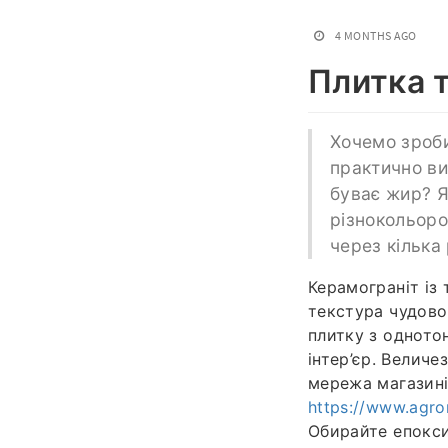
4 MONTHS AGO
Плитка т
Хочемо зроби
практично ви
буває жир? Я
різнокольоро
через кілька 
Керамограніт із
текстура чудово
плитку з одното
інтер’єр. Величе
мережа магазині
https://www.agro
Обирайте епокси