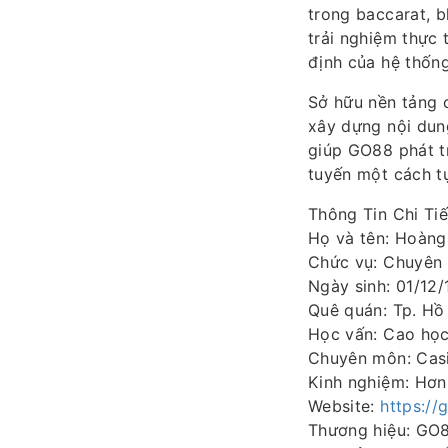
trong baccarat, b
trải nghiệm thực 
định của hệ thốn
Sở hữu nền tảng 
xây dựng nội dun
giúp GO88 phát tr
tuyến một cách tự
Thông Tin Chi Tiế
Họ và tên: Hoàn
Chức vụ: Chuyên g
Ngày sinh: 01/12
Quê quán: Tp. Hồ
Học vấn: Cao học 
Chuyên môn: Casin
Kinh nghiệm: Hơn 
Website:
https://
Thương hiệu: GO