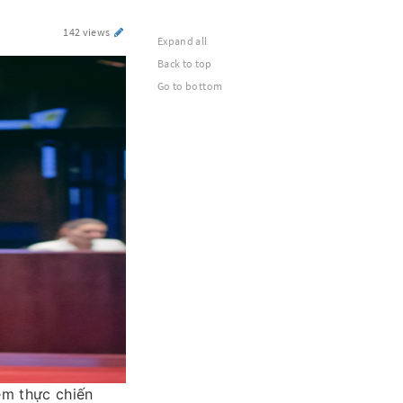
142 views
Expand all
Back to top
Go to bottom
ệm thực chiến