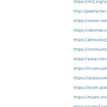
https://mt2.org/
http://galeria.f
https://nonon-c
https://rekonise
https://allmy.bi
https://communi
https://www.chor
https://forums.a
https://iszene.c
https://forum.ac
https://muare.v
https://pxhere.c