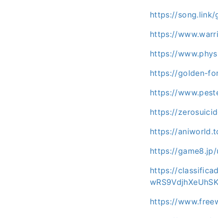
https://song.lin
https://www.war
https://www.phys
https://golden-
https://www.pes
https://zerosuici
https://aniworld.
https://game8.jp
https://classif
wRS9VdjhXeUhS
https://www.fre