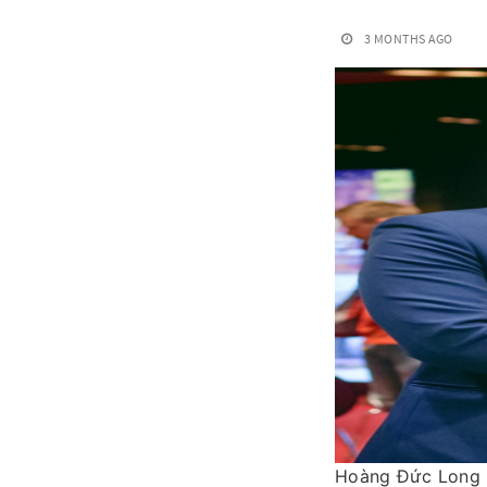
3 MONTHS AGO
Hoàng Đức Long là